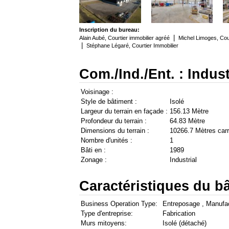
Inscription du bureau:
|
Alain Aubé, Courtier immobilier agréé
Michel Limoges, Cour
|
Stéphane Légaré, Courtier Immobilier
Com./Ind./Ent. : Indust
Voisinage :
Style de bâtiment :
Isolé
Largeur du terrain en façade :
156.13 Mètre
Profondeur du terrain :
64.83 Mètre
Dimensions du terrain :
10266.7 Mètres car
Nombre d'unités :
1
Bâti en :
1989
Zonage :
Industrial
Caractéristiques du bâ
Business Operation Type:
Entreposage , Manufa
Type d'entreprise:
Fabrication
Murs mitoyens:
Isolé (détaché)