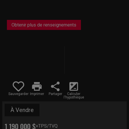
Obtenir plus de renseignements
print
share
iso
Sauvegarder
Imprimer
Partager
Calculer
l'hypothèque
À Vendre
1 190 000 $
+TPS/TVQ