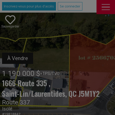
Inscrivez-vous pour plus d'accès
Se connecter
Sauvegarder
À Vendre
1 190 000 $
+TPS/TVQ
1666 Route 335 ,
Saint-Lin/Laurentides, QC J5M1Y2
Route 337
Isolé
#19818842