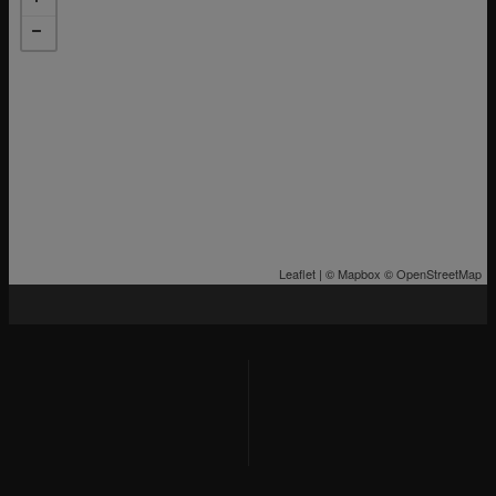
Leaflet
| ©
Mapbox
©
OpenStreetMap