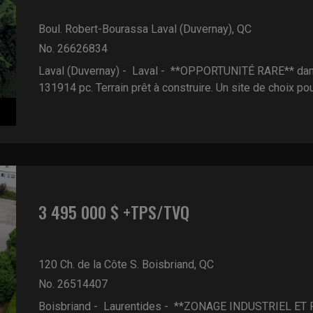
Boul. Robert-Bourassa
Laval (Duvernay), QC
No. 26626834
Laval (Duvernay) - Laval -
**OPPORTUNITÉ RARE** dans 
131914 pc. Terrain prêt à construire. Un site de choix pour
3 495 000 $ +TPS/TVQ
120 Ch. de la Côte S.
Boisbriand, QC
No. 26514407
Boisbriand - Laurentides -
**ZONAGE INDUSTRIEL ET R