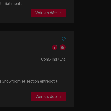
! Bâtiment ...
Voir les détails
Com./Ind./Ent.
Showroom et section entrepôt +
Voir les détails