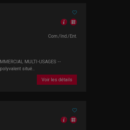
Com./Ind./Ent.
OMMERCIAL MULTI-USAGES --
lyvalent situé...
Voir les détails