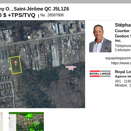
ny O. , Saint-Jérôme QC J5L1Z6
0 $
+TPS/TVQ
No. 28587806
|
Stépha
Courtier
Gestion 
inc.
Téléphone
Cellulair
equipelegareim
https://www
Royal Le
Agence im
301 - 1180
Mirabel, 