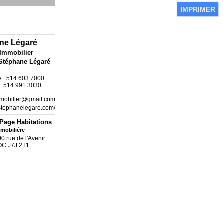
IMPRIMER
ne Légaré
 Immobilier
Stéphane Légaré
 : 514.603.7000
e : 514.991.3030
mobilier@gmail.com
.stephanelegare.com/
Page Habitations
mobilière
0 rue de l'Avenir
QC J7J 2T1