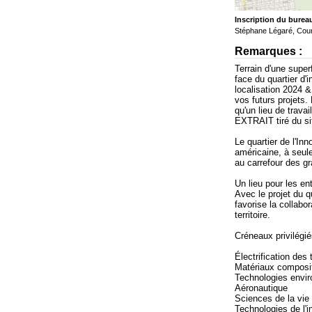
Inscription du burea
Stéphane Légaré, Cour
Remarques :
Terrain d'une super
face du quartier d'i
localisation 2024 
vos futurs projets
qu'un lieu de trava
EXTRAIT tiré du sit
Le quartier de l'Inn
américaine, à seule
au carrefour des gr
Un lieu pour les en
Avec le projet du qu
favorise la collabo
territoire.
Créneaux privilégié
Électrification des 
Matériaux composi
Technologies envi
Aéronautique
Sciences de la vie
Technologies de l'