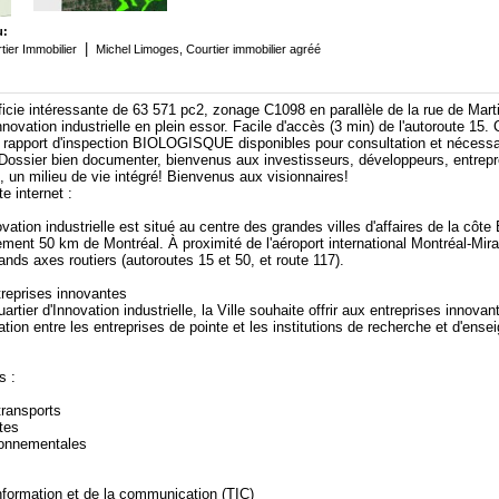
u:
|
tier Immobilier
Michel Limoges, Courtier immobilier agréé
ficie intéressante de 63 571 pc2, zonage C1098 en parallèle de la rue de Mart
nnovation industrielle en plein essor. Facile d'accès (3 min) de l'autoroute 15. C
& rapport d'inspection BIOLOGISQUE disponibles pour consultation et nécessai
. Dossier bien documenter, bienvenus aux investisseurs, développeurs, entrepr
il, un milieu de vie intégré! Bienvenus aux visionnaires!
e internet :
ovation industrielle est situé au centre des grandes villes d'affaires de la côte
ment 50 km de Montréal. À proximité de l'aéroport international Montréal-Mirabe
ands axes routiers (autoroutes 15 et 50, et route 117).
treprises innovantes
artier d'Innovation industrielle, la Ville souhaite offrir aux entreprises innovan
ration entre les entreprises de pointe et les institutions de recherche et d'en
s :
transports
tes
ronnementales
information et de la communication (TIC)