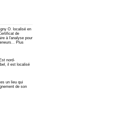
igny O. localisé en
ertificat de
re à l'analyse pour
eneurs... Plus
 Est nord-
l, il est localisé
tes un lieu qui
seignement de son