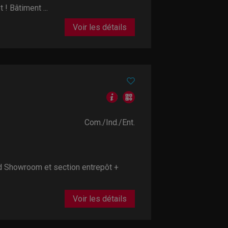
! Bâtiment ...
Voir les détails
Com./Ind./Ent.
Showroom et section entrepôt +
Voir les détails