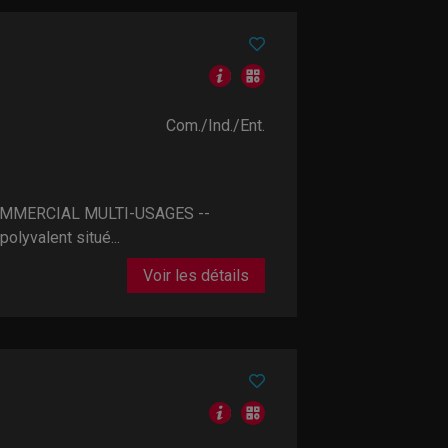
Com./Ind./Ent.
OMMERCIAL MULTI-USAGES --
lyvalent situé...
Voir les détails