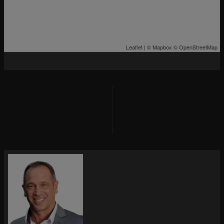
Leaflet
| ©
Mapbox
©
OpenStreetMap