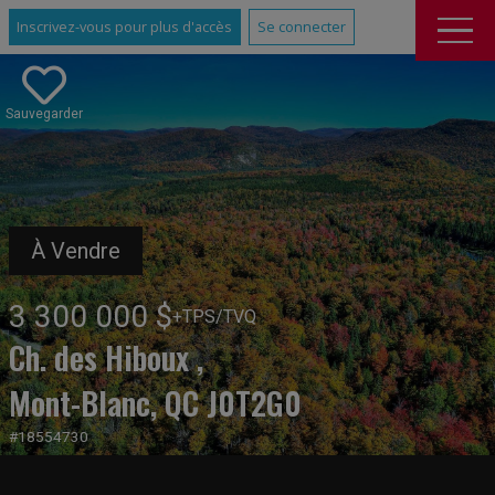
Inscrivez-vous pour plus d'accès
Se connecter
Sauvegarder
À Vendre
3 300 000 $
+TPS/TVQ
Ch. des Hiboux ,
Mont-Blanc, QC J0T2G0
#18554730