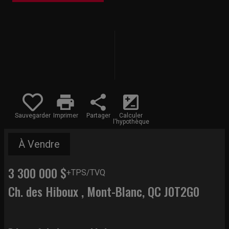
print
share
iso
Sauvegarder
Imprimer
Partager
Calculer
l'hypothèque
À Vendre
3 300 000 $
+TPS/TVQ
Ch. des Hiboux , Mont-Blanc, QC J0T2G0