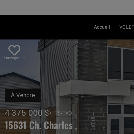
Accueil
VOLE
Sauvegarder
À Vendre
4 375 000 $
+TPS/TVQ
15631 Ch. Charles ,