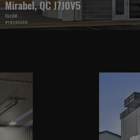
Mirabel, QC J7J0V5
Isolé
#18243038