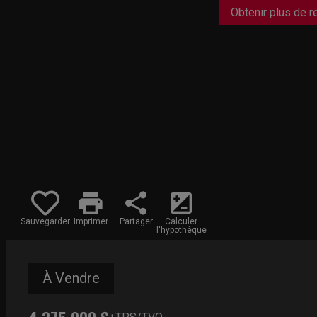
Obtenir plus de 
print
share
iso
Sauvegarder
Imprimer
Partager
Calculer
l'hypothèque
À Vendre