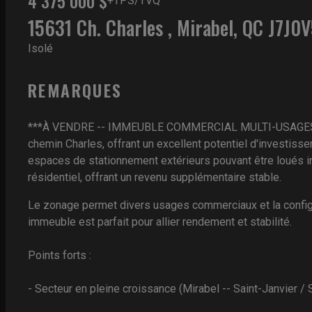
4 375 000 $
+TPS/TVQ
15631 Ch. Charles , Mirabel, QC J7J0
Isolé
REMARQUES
***À VENDRE -- IMMEUBLE COMMERCIAL MULTI-USAGES -- MI
chemin Charles, offrant un excellent potentiel d'investi
espaces de stationnement extérieurs pouvant être loués i
résidentiel, offrant un revenu supplémentaire stable.
Le zonage permet divers usages commerciaux et la configura
immeuble est parfait pour allier rendement et stabilité.
Points forts :
- Secteur en pleine croissance (Mirabel -- Saint-Janvier / 