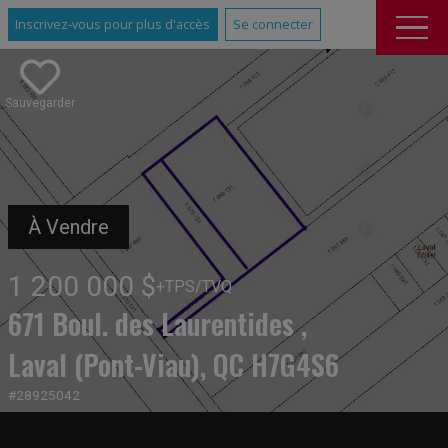
Inscrivez-vous pour plus d'accès
Se connecter
Sauvegarder
À Vendre
1 200 000 $
+TPS/TVQ
671 Boul. des Laurentides ,
Laval (Pont-Viau), QC H7G4S6
#28925042