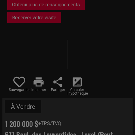
Obtenir plus de renseignements
Réserver votre visite
print
share
iso
Sauvegarder
Imprimer
Partager
Calculer
l'hypothèque
À Vendre
1 200 000 $
+TPS/TVQ
671 Boul. des Laurentides , Laval (Pont-