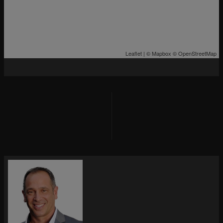
Leaflet
| ©
Mapbox
©
OpenStreetMap