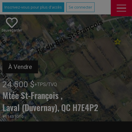
Inscrivez-vous pour plus d'accès
Se connecter
Sauvegarder
À Vendre
24 500 $
+TPS/TVQ
Mtée St-François ,
Laval (Duvernay), QC H7E4P2
#11431010