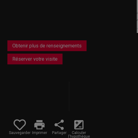
Obtenir plus de renseignements
Réserver votre visite
print
share
iso
Sauvegarder
Imprimer
Partager
Calculer
l'hypothèque