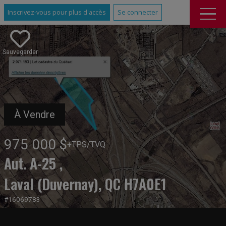
Inscrivez-vous pour plus d'accès
Se connecter
Sauvegarder
À Vendre
975 000 $
+TPS/TVQ
Aut. A-25 ,
Laval (Duvernay), QC H7A0E1
#16069783