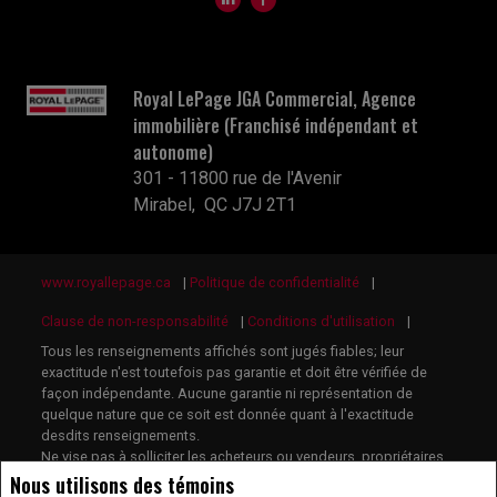
Royal LePage JGA Commercial, Agence
immobilière (Franchisé indépendant et
autonome)
301 - 11800 rue de l'Avenir
Mirabel, QC J7J 2T1
www.royallepage.ca
|
Politique de confidentialité
|
Clause de non-responsabilité
|
Conditions d'utilisation
|
Tous les renseignements affichés sont jugés fiables; leur
exactitude n'est toutefois pas garantie et doit être vérifiée de
façon indépendante. Aucune garantie ni représentation de
quelque nature que ce soit est donnée quant à l'exactitude
desdits renseignements.
Ne vise pas à solliciter les acheteurs ou vendeurs, propriétaires
ou locataires actuellement sous contrat.
Nous utilisons des témoins