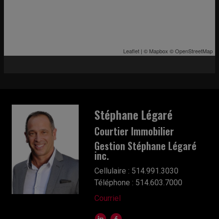
Leaflet
| ©
Mapbox
©
OpenStreetMap
Stéphane Légaré
Courtier Immobilier
Gestion Stéphane Légaré
inc.
Cellulaire : 514.991.3030
Téléphone : 514.603.7000
Courriel