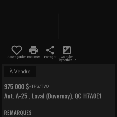
print
share
iso
Sauvegarder
Imprimer
Partager
Calculer
l'hypothèque
À Vendre
975 000 $
+TPS/TVQ
Aut. A-25 , Laval (Duvernay), QC H7A0E1
REMARQUES