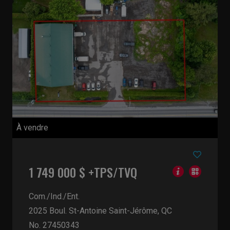
À vendre
1 749 000 $ +TPS/TVQ
Com./Ind./Ent.
2025 Boul. St-Antoine
Saint-Jérôme, QC
No. 27450343