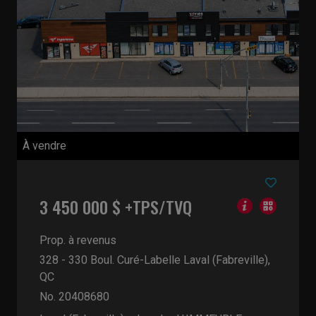
À vendre
3 450 000 $ +TPS/TVQ
Prop. à revenus
328 - 330 Boul. Curé-Labelle
Laval (Fabreville),
QC
No. 20408680